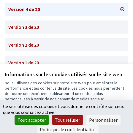
Version 4 de 20
Version 3 de 20
Version 2 de 20
Version 1 de 20
Informations sur les cookies utilisés sur le site web
Nous utilisons des cookies sur notre site Web pour améliorer la
Conditions d'utilisation
performance et les contenus du site. Les cookies nous permettent
Paramètres des cookies
de fournir une expérience utilisateur et un contenu plus
Ecrivons Angers sur X
Ecrivons Angers sur Facebook
personnalisés à partir de nos canaux de médias sociaux.
(Lien externe)
(Lien externe)
Ce site utilise des cookies et vous donne le contrôle sur ceux
Tout accepter
que vous souhaitez activer
Accepter seulement les cookies essentiels
Tout accepter
Tout refuser
Personnaliser
Licence Cre
(Lien extern
Paramètres
(Lien externe)
Site réalisé grâce au
logiciel libre Decidim
.
Politique de confidentialité
(Lien externe)