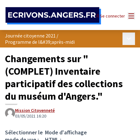
Panneau de gestion des cookies
Menu
Se connecter
Journée citoyenne 2021
/
Menu p
Programme de l&#39;après-midi
Changements sur "
(COMPLET) Inventaire
participatif des collections
du muséum d'Angers."
Mission Citoyenneté
03/05/2021 16:20
Sélectionner le
Mode d'affichage
mode de vue :
HTML :