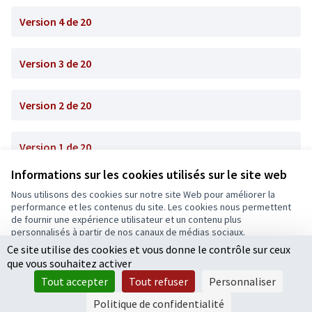
Version 4 de 20
Version 3 de 20
Version 2 de 20
Version 1 de 20
Informations sur les cookies utilisés sur le site web
Nous utilisons des cookies sur notre site Web pour améliorer la
Conditions d'utilisation
performance et les contenus du site. Les cookies nous permettent
Paramètres des cookies
de fournir une expérience utilisateur et un contenu plus
Ecrivons Angers sur X
Ecrivons Angers sur Facebook
personnalisés à partir de nos canaux de médias sociaux.
(Lien externe)
(Lien externe)
Ce site utilise des cookies et vous donne le contrôle sur ceux
Tout accepter
que vous souhaitez activer
Accepter seulement les cookies essentiels
Tout accepter
Tout refuser
Personnaliser
Licence Cre
(Lien extern
Paramètres
(Lien externe)
Site réalisé grâce au
logiciel libre Decidim
.
Politique de confidentialité
(Lien externe)