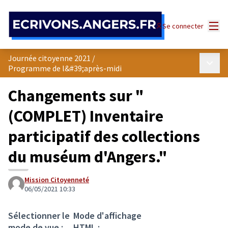
Panneau de gestion des cookies
Menu
Se connecter
Journée citoyenne 2021
/
Menu p
Programme de l&#39;après-midi
Changements sur "
(COMPLET) Inventaire
participatif des collections
du muséum d'Angers."
Mission Citoyenneté
06/05/2021 10:33
Sélectionner le
Mode d'affichage
mode de vue :
HTML :