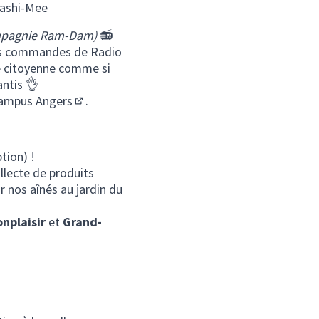
 Sashi-Mee
ompagnie Ram-Dam)
📻
es commandes de Radio
e citoyenne comme si
antis 👌
ampus Angers
.
(Lien externe)
tion) !
un nouvel onglet)
ollecte de produits
 nos aînés au jardin du
nplaisir
et
Grand-