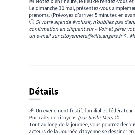
📅 Notez bien l’heure, le lieu de rendez-vous et 
Le dimanche 30 mai, présentez-vous simplemen
prénoms. (Prévoyez d’arriver 5 minutes en ava
🙄
Si votre agenda évoluait, n’oubliez pas d’ann
confirmation en cliquant sur « Voir et gérer v
un e-mail sur
citoyennete@ville.angers.fr
. Me
(S'ou
Détails
🎉 Un événement festif, familial et fédérateur
Portraits de citoyens
(par Sashi-Mee)
🎨
Tout au long de la journée, vous pourrez découv
acteurs de la Journée citoyenne se dessiner en 