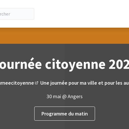
ateur
ournée citoyenne 20
urneecitoyenne
Une journée pour ma ville et pour les au
(Lien externe)
30 mai @ Angers
Programme du matin