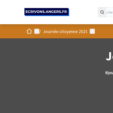
Panneau de gestion des cookies
Accueil
Menu principal
Menu utilis
/
Journée citoyenne 2021
J
#jo