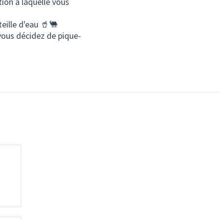
ion à laquelle vous
eille d'eau 🥤🐫
vous décidez de pique-
Passer la carte
Leaflet
|
©
OpenStreetMap
contributors
L'élément suivant est une carte qui présente les éléments de
+
−