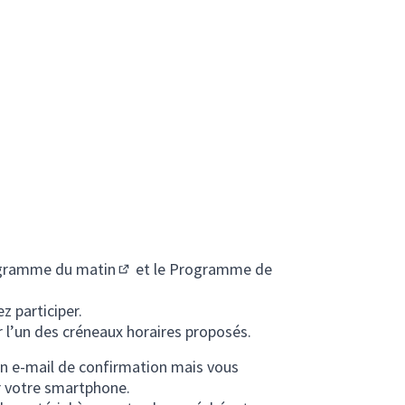
gramme du matin
et le
Programme de
(S'ouvre dans un nouvel onglet)
z participer.
r l’un des créneaux horaires proposés.
 un e-mail de confirmation mais vous
ur votre smartphone.