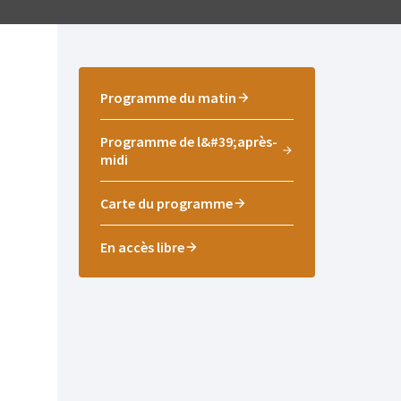
Programme du matin
Programme de l&#39;après-
midi
Carte du programme
En accès libre