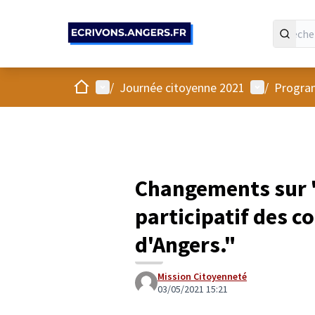
Panneau de gestion des cookies
Accueil
Menu principal
Menu utilis
/
Journée citoyenne 2021
/
Program
Changements sur 
participatif des 
d'Angers."
Mission Citoyenneté
03/05/2021 15:21