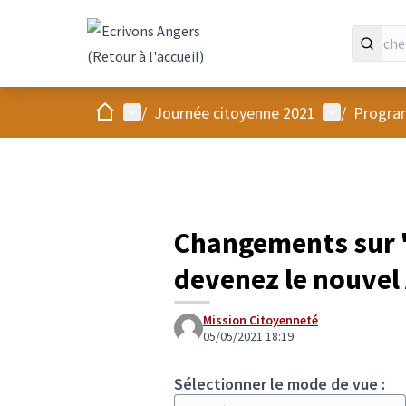
Panneau de gestion des cookies
Accueil
Menu principal
Menu utilis
/
Journée citoyenne 2021
/
Progra
Changements sur 
devenez le nouvel 
Mission Citoyenneté
05/05/2021 18:19
Sélectionner le mode de vue :