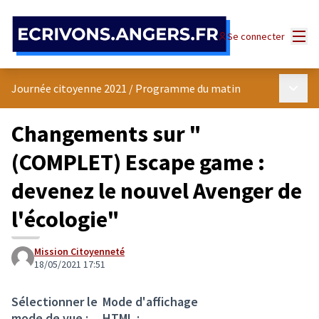
Panneau de gestion des cookies
Menu
Se connecter
Menu p
Journée citoyenne 2021
/
Programme du matin
Changements sur "
(COMPLET) Escape game :
devenez le nouvel Avenger de
l'écologie"
Mission Citoyenneté
18/05/2021 17:51
Sélectionner le
Mode d'affichage
mode de vue :
HTML :