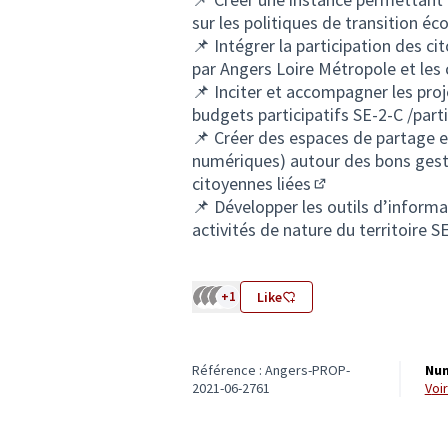
sur les politiques de transition é
📌 Intégrer la participation des c
par Angers Loire Métropole et l
📌 Inciter et accompagner les pro
budgets participatifs
SE-2-C /part
📌 Créer des espaces de partage e
numériques) autour des bons gest
citoyennes liées
(S'ouvre dans un n
📌 Développer les outils d’informati
activités de nature du territoire
SE
+1
Like
Référence : Angers-PROP-
Num
2021-06-2761
vo