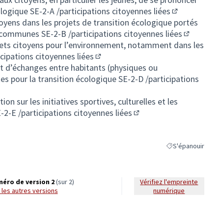
cologique
SE-2-A /participations citoyennes liées
(S'ouvre dans
itoyens dans les projets de transition écologique portés
es communes
SE-2-B /participations citoyennes liées
(S'ouvre d
jets citoyens pour l’environnement, notamment dans les
icipations citoyennes liées
(S'ouvre dans un nouvel onglet)
t d’échanges entre habitants (physiques ou
es pour la transition écologique
SE-2-D /participations
ouvel onglet)
on sur les initiatives sportives, culturelles et les
-2-E /participations citoyennes liées
(S'ouvre dans un nouvel
S'épanouir
Filtrer les résulta
éro de version 2
(sur 2)
Vérifiez l'empreinte
ir les autres versions
numérique