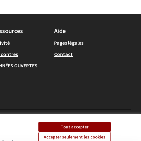
ssources
Aide
ivité
Pages légales
ncontres
Contact
NNÉES OUVERTES
Ecrivons Angers sur X
Ecrivons Angers sur
Tout accepter
(Lien externe)
(Lien externe)
Accepter seulement les cookies