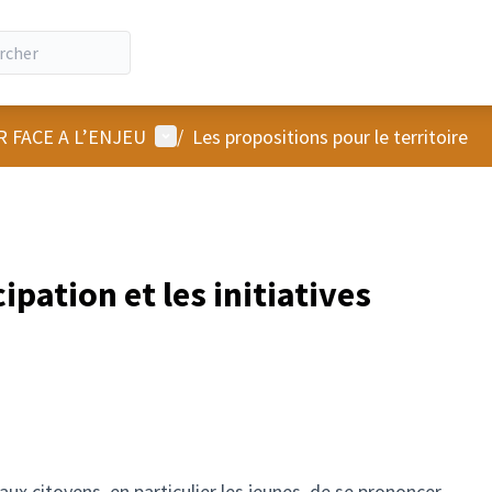
Menu utilisateur
R FACE A L’ENJEU
/
Les propositions pour le territoire
ipation et les initiatives
ux citoyens, en particulier les jeunes, de se prononcer