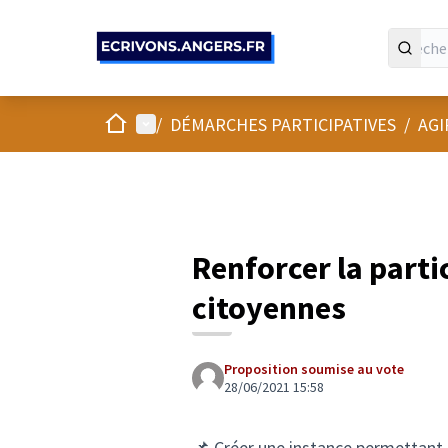
Panneau de gestion des cookies
Accueil
Menu principal
/
DÉMARCHES PARTICIPATIVES
/
AGI
Renforcer la partic
citoyennes
Proposition soumise au vote
28/06/2021 15:58
📌 Créer une instance permettant a