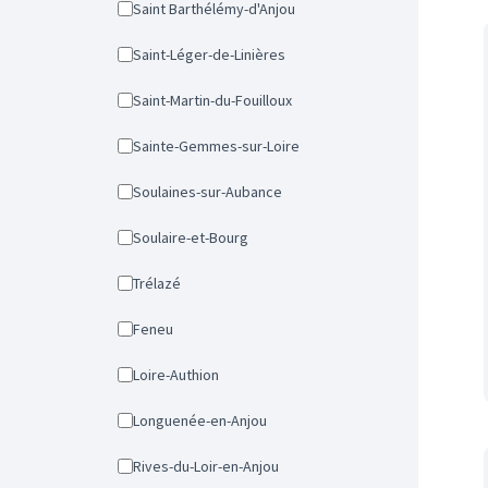
Saint Barthélémy-d'Anjou
Saint-Léger-de-Linières
Saint-Martin-du-Fouilloux
Sainte-Gemmes-sur-Loire
Soulaines-sur-Aubance
Soulaire-et-Bourg
Trélazé
Feneu
Loire-Authion
Longuenée-en-Anjou
Rives-du-Loir-en-Anjou