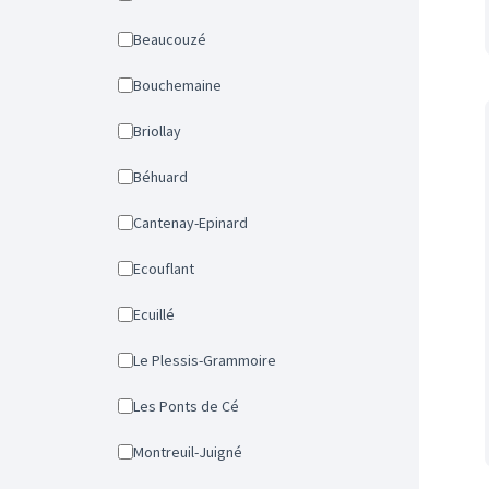
Beaucouzé
Bouchemaine
Briollay
Béhuard
Cantenay-Epinard
Ecouflant
Ecuillé
Le Plessis-Grammoire
Les Ponts de Cé
Montreuil-Juigné