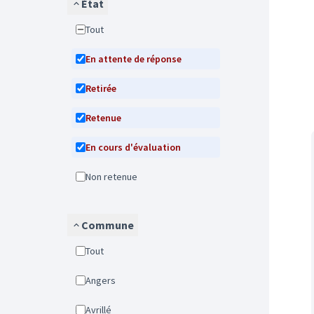
État
Tout
En attente de réponse
Retirée
Retenue
En cours d'évaluation
Non retenue
Commune
Tout
Angers
Avrillé