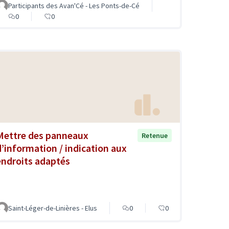
Participants des Avan'Cé - Les Ponts-de-Cé
0
0
Mettre des panneaux
Retenue
d’information / indication aux
endroits adaptés
Saint-Léger-de-Linières - Elus
0
0