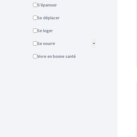
S'épanouir
Se déplacer
Se loger
Se nourrir
Vivre en bonne santé