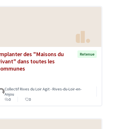
Implanter des "Maisons du
Retenue
vivant" dans toutes les
communes
Collectif Rives du Loir Agit - Rives-du-Loir-en-
Anjou
0
0