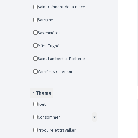
Saint-Clément-de-la-Place
Sarrigné
Savennières
Mûrs-Erigné
Saint-Lambert-la-Potherie
Verrières-en-Anjou
Thème
Tout
Consommer
Produire et travailler