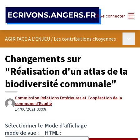
Panneau de gestion des cookies
Menu
Se connecter
Menu p
AGIR FACE A L’ENJEU
/
Les contributions citoyennes
Changements sur
"Réalisation d'un atlas de la
biodiversité communale"
Commission Relations Extérieures et Coopération de la
commune d'Ecuillé
14/06/2021 09:08
Sélectionner le
Mode d'affichage
mode de vue :
HTML :