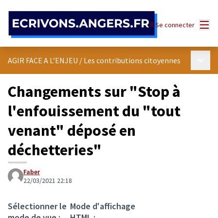
Panneau de gestion des cookies
Menu
Se connecter
Menu p
AGIR FACE A L’ENJEU
/
Les contributions citoyennes
Changements sur "Stop à
l'enfouissement du "tout
venant" déposé en
déchetteries"
Faber
22/03/2021 22:18
Sélectionner le
Mode d'affichage
mode de vue :
HTML :