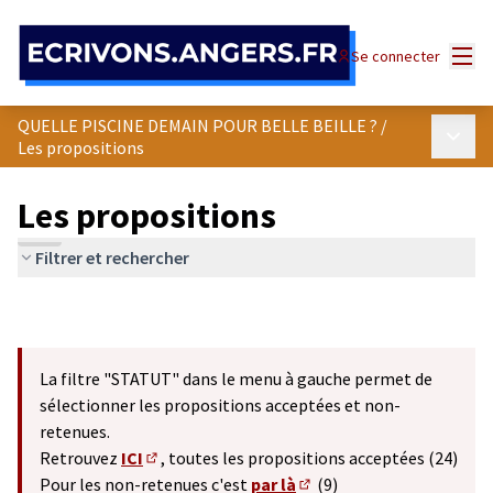
Panneau de gestion des cookies
Menu
Se connecter
QUELLE PISCINE DEMAIN POUR BELLE BEILLE ?
/
Menu p
Les propositions
Les propositions
Filtrer et rechercher
La filtre "STATUT" dans le menu à gauche permet de
sélectionner les propositions acceptées et non-
retenues.
Retrouvez
ICI
, toutes les propositions acceptées (24)
(S'ouvre dans un nouvel onglet)
Pour les non-retenues c'est
par là
(9)