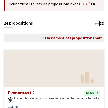
(S'ouvre dans un nouvel o
Pour afficher toutes les propositions c'est
ICI
(33)
(S'ouvre dans 
24 propositions
Classement des propositions par :
Evenement 2
Retenue
Atelier de concertation : quelle piscine demain à Belle Beille
?
4
0