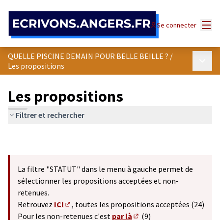
Panneau de gestion des cookies
Menu
Se connecter
QUELLE PISCINE DEMAIN POUR BELLE BEILLE ?
/
Menu p
Les propositions
Les propositions
Filtrer et rechercher
La filtre "STATUT" dans le menu à gauche permet de
sélectionner les propositions acceptées et non-
retenues.
Retrouvez
ICI
, toutes les propositions acceptées (24)
(S'ouvre dans un nouvel onglet)
Pour les non-retenues c'est
par là
(9)