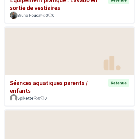
Retenue
sortie de vestiaires
Bruno Foucal
0
0
Séances aquatiques parents /
Retenue
enfants
Spikette
0
0