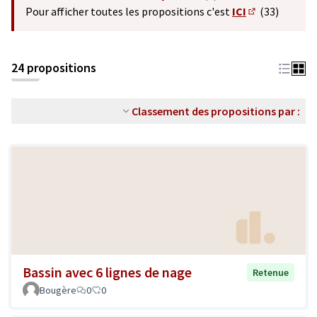
(S'ouvre dans un nouvel o
Pour afficher toutes les propositions c'est
ICI
(33)
(S'ouvre dans 
24 propositions
Classement des propositions par :
Bassin avec 6 lignes de nage
Retenue
Bougère
0
0