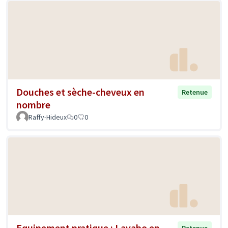
Douches et sèche-cheveux en
Retenue
nombre
Raffy-Hideux
0
0
Equipement pratique : Lavabo en