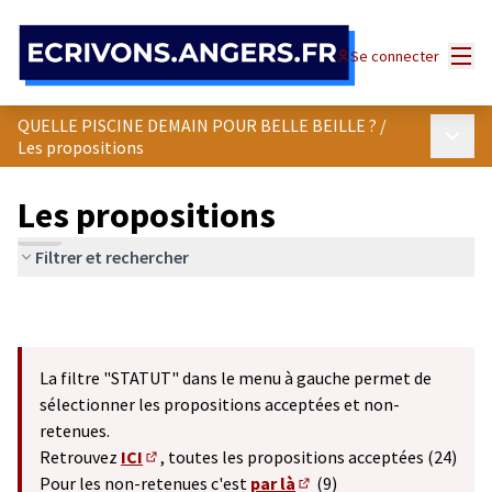
Panneau de gestion des cookies
Menu
Se connecter
QUELLE PISCINE DEMAIN POUR BELLE BEILLE ?
/
Menu p
Les propositions
Les propositions
Filtrer et rechercher
La filtre "STATUT" dans le menu à gauche permet de
sélectionner les propositions acceptées et non-
retenues.
Retrouvez
ICI
, toutes les propositions acceptées (24)
(S'ouvre dans un nouvel onglet)
Pour les non-retenues c'est
par là
(9)