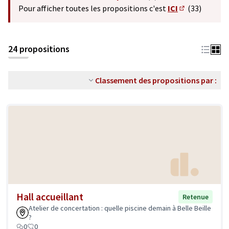
(S'ouvre dans un nouvel o
Pour afficher toutes les propositions c'est
ICI
(33)
(S'ouvre dans 
24 propositions
Classement des propositions par :
Hall accueillant
Retenue
Atelier de concertation : quelle piscine demain à Belle Beille
?
0
0