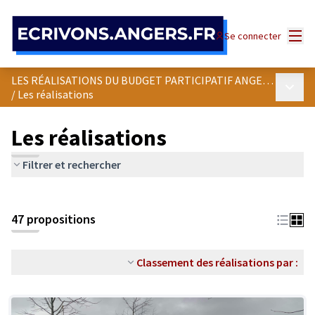
Panneau de gestion des cookies
Menu
Se connecter
LES RÉALISATIONS DU BUDGET PARTICIPATIF ANGEVIN
Menu p
/
Les réalisations
Les réalisations
Filtrer et rechercher
47 propositions
Classement des réalisations par :