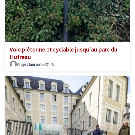
Voie piétonne et cyclable jusqu'au parc du
Hutreau
Projet lauréat
0
0