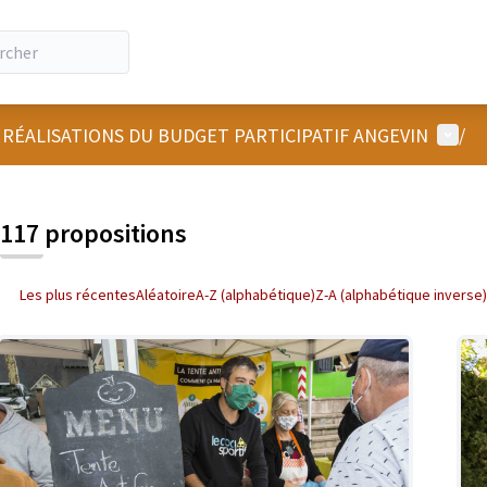
Menu u
 RÉALISATIONS DU BUDGET PARTICIPATIF ANGEVIN
/
 la carte
 suivant est une carte qui présente les éléments de cette page comm
117 propositions
Les plus récentes
Aléatoire
A-Z (alphabétique)
Z-A (alphabétique inverse)