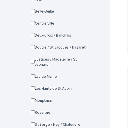
Belle-Beille
Centre Ville
Deux-Croix / Banchais
Doutre / St Jacques / Nazareth
Justices / Madeleine / St
Léonard
Lac de Maine
Les Hauts de St Aubin
Monplaisir
Roseraie
St Serge / Ney / Chalouère