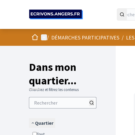
Panneau de gestion des cookies
Accueil
Menu principal
/
DÉMARCHES PARTICIPATIVES
/
LES
Passer
L'élément
+
−
Dans mon
quartier...
Cherchez et filtrez les contenus
Quartier
Tout