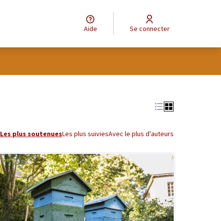
Aide
Se connecter
tilisateur
Leaflet
|
©
OpenStreetMap
contributors
e des points de carte. L'élément peut être utilisé avec un lecteur
Les plus soutenues
Les plus suivies
Avec le plus d'auteurs