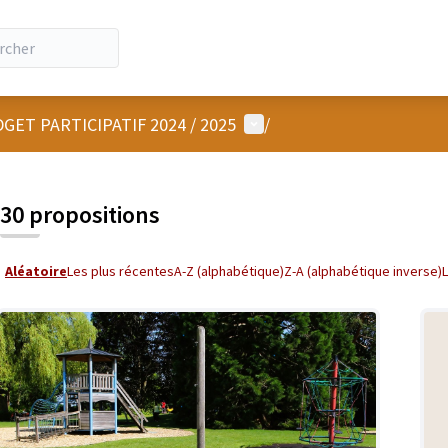
Menu utilisateur
GET PARTICIPATIF 2024 / 2025
/
30 propositions
Aléatoire
Les plus récentes
A-Z (alphabétique)
Z-A (alphabétique inverse)