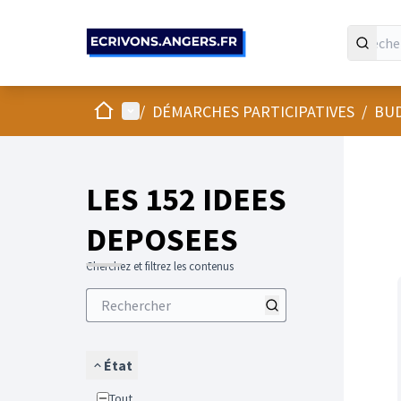
Panneau de gestion des cookies
Accueil
Menu principal
/
DÉMARCHES PARTICIPATIVES
/
BUD
LES 152 IDEES
DEPOSEES
Cherchez et filtrez les contenus
État
Tout