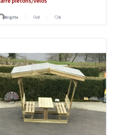
carré piétons/vélos
Brigitte
0
6