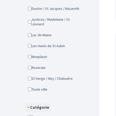
Doutre / St Jacques / Nazareth
Justices / Madeleine / St
Léonard
Lac de Maine
Les Hauts de St Aubin
Monplaisir
Roseraie
St Serge / Ney / Chalouère
Toute ville
Catégorie