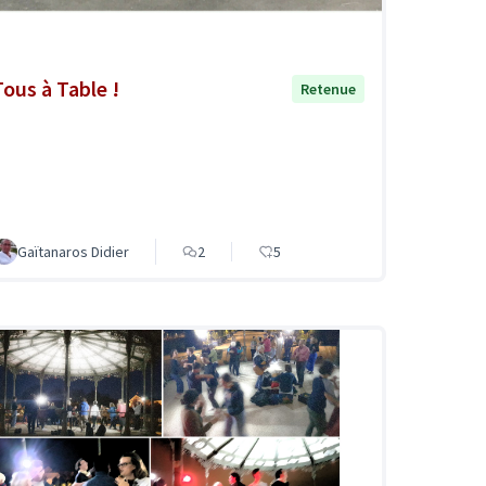
Tous à Table !
Retenue
Gaïtanaros Didier
2
5