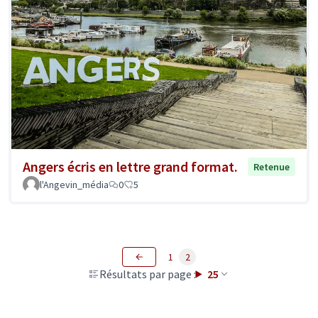
Angers écris en lettre grand format.
Retenue
l'Angevin_média
0
5
1
2
Résultats par page :
25