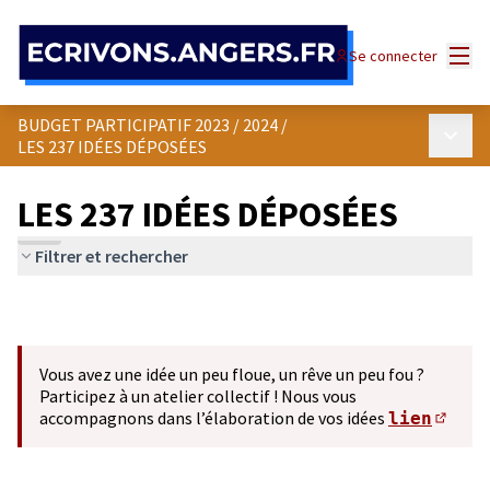
Panneau de gestion des cookies
Menu
Se connecter
BUDGET PARTICIPATIF 2023 / 2024
/
Menu p
LES 237 IDÉES DÉPOSÉES
LES 237 IDÉES DÉPOSÉES
Filtrer et rechercher
Vous avez une idée un peu floue, un rêve un peu fou ?
Participez à un atelier collectif ! Nous vous
accompagnons dans l’élaboration de vos idées
lien
(S'ou