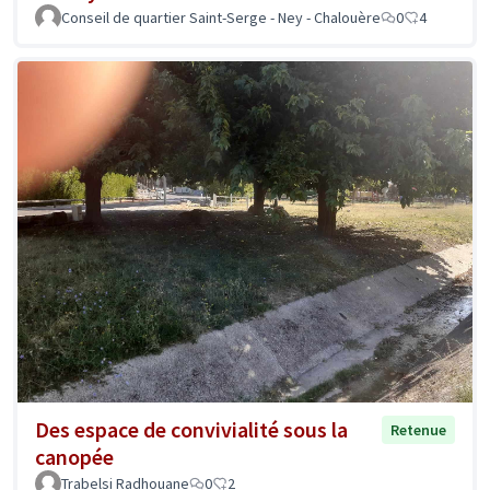
Conseil de quartier Saint-Serge - Ney - Chalouère
0
4
Des espace de convivialité sous la
Retenue
canopée
Trabelsi Radhouane
0
2