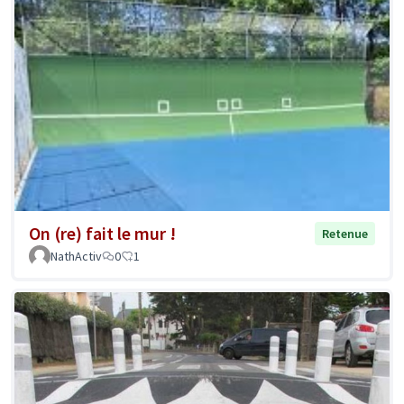
On (re) fait le mur !
Retenue
NathActiv
0
1