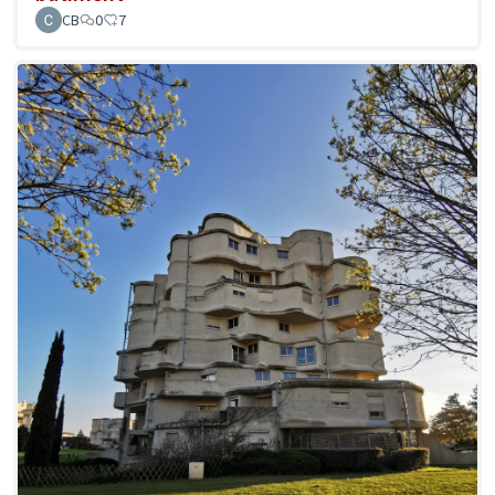
CB
0
7