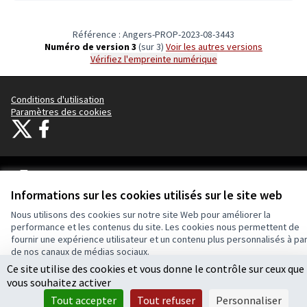
Référence : Angers-PROP-2023-08-3443
Numéro de version 3
(sur 3)
voir les autres versions
Vérifiez l'empreinte numérique
Conditions d'utilisation
Paramètres des cookies
Ecrivons Angers sur X
Ecrivons Angers sur Facebook
(Lien externe)
(Lien externe)
Licence Cre
(Lien extern
Informations sur les cookies utilisés sur le site web
(Lien externe)
Site réalisé grâce au
logiciel libre Decidim
.
(Lien externe)
Nous utilisons des cookies sur notre site Web pour améliorer la
performance et les contenus du site. Les cookies nous permettent de
fournir une expérience utilisateur et un contenu plus personnalisés à par
de nos canaux de médias sociaux.
Ce site utilise des cookies et vous donne le contrôle sur ceux que
Tout accepter
vous souhaitez activer
Accepter seulement les cookies essentiels
Tout accepter
Tout refuser
Personnaliser