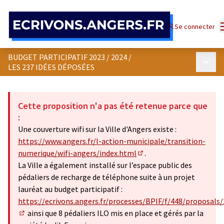
Panneau de gestion des cookies
Se connecter
BUDGET PARTICIPATIF 2023 / 2024
/
Menu p
LES 237 IDÉES DÉPOSÉES
Cette proposition n'a pas été retenue parce que
:
Une couverture wifi sur la Ville d'Angers existe :
https://www.angers.fr/l-action-municipale/transition-
numerique/wifi-angers/index.html
.
(Lien externe)
La Ville a également installé sur l’espace public des
pédaliers de recharge de téléphone suite à un projet
lauréat au budget participatif :
https://ecrivons.angers.fr/processes/BPIF/f/448/proposals
ainsi que 8 pédaliers ILO mis en place et gérés par la
(S'ouvre dans un nouvel onglet)