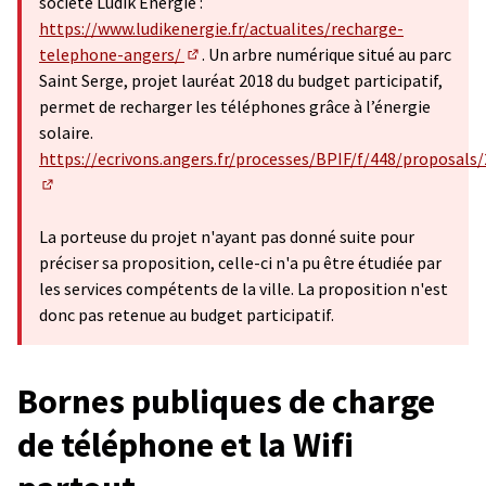
société Ludik Energie :
https://www.ludikenergie.fr/actualites/recharge-
telephone-angers/
. Un arbre numérique situé au parc
(Lien externe)
Saint Serge, projet lauréat 2018 du budget participatif,
permet de recharger les téléphones grâce à l’énergie
solaire.
https://ecrivons.angers.fr/processes/BPIF/f/448/proposals
(S'ouvre dans un nouvel onglet)
La porteuse du projet n'ayant pas donné suite pour
préciser sa proposition, celle-ci n'a pu être étudiée par
les services compétents de la ville. La proposition n'est
donc pas retenue au budget participatif.
Bornes publiques de charge
de téléphone et la Wifi