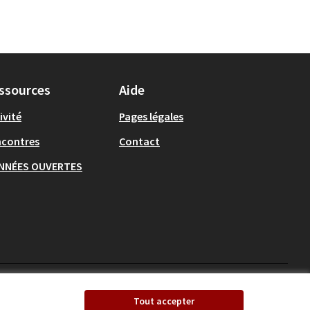
ssources
Aide
ivité
Pages légales
ncontres
Contact
NNÉES OUVERTES
Ecrivons Angers sur X
Ecrivons Angers sur
Tout accepter
(Lien externe)
(Lien externe)