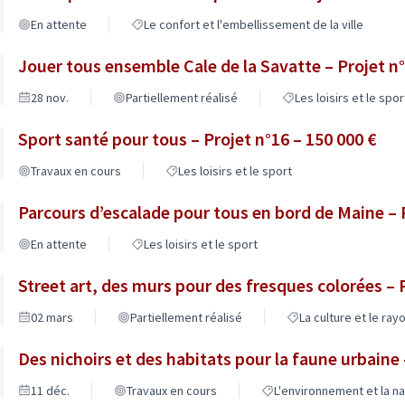
En attente
Le confort et l'embellissement de la ville
Jouer tous ensemble Cale de la Savatte – Projet n°
28 nov.
Partiellement réalisé
Les loisirs et le spor
Sport santé pour tous – Projet n°16 – 150 000 €
Travaux en cours
Les loisirs et le sport
Parcours d’escalade pour tous en bord de Maine – P
En attente
Les loisirs et le sport
Street art, des murs pour des fresques colorées – P
02 mars
Partiellement réalisé
La culture et le ray
Des nichoirs et des habitats pour la faune urbaine 
11 déc.
Travaux en cours
L'environnement et la na