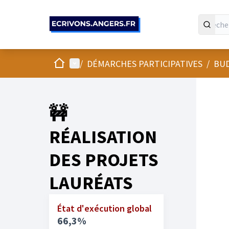
Panneau de gestion des cookies
Accueil
Menu principal
/
DÉMARCHES PARTICIPATIVES
/
BUD
🚧
RÉALISATION
DES PROJETS
LAURÉATS
État d'exécution global
66,3%