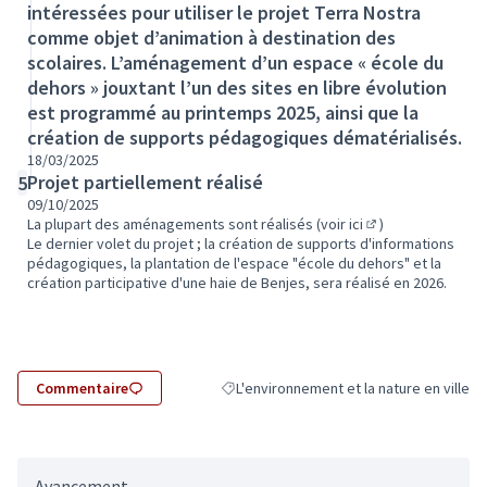
intéressées pour utiliser le projet Terra Nostra
comme objet d’animation à destination des
scolaires. L’aménagement d’un espace « école du
dehors » jouxtant l’un des sites en libre évolution
est programmé au printemps 2025, ainsi que la
création de supports pédagogiques dématérialisés.
18/03/2025
Projet partiellement réalisé
5
09/10/2025
La plupart des aménagements sont réalisés (
voir ici
)
(Lien externe)
Le dernier volet du projet ; la création de supports d'informations
pédagogiques, la plantation de l'espace "école du dehors" et la
création participative d'une haie de Benjes, sera réalisé en 2026.
Commentaire
L'environnement et la nature en ville
Filtrer les résultats de la catégorie : L'e
Avancement