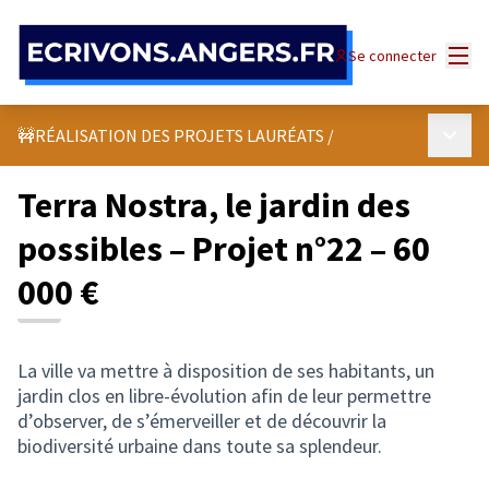
Panneau de gestion des cookies
Menu
Se connecter
Menu p
🚧RÉALISATION DES PROJETS LAURÉATS
/
Terra Nostra, le jardin des
possibles – Projet n°22 – 60
000 €
La ville va mettre à disposition de ses habitants, un
jardin clos en libre-évolution afin de leur permettre
d’observer, de s’émerveiller et de découvrir la
biodiversité urbaine dans toute sa splendeur.