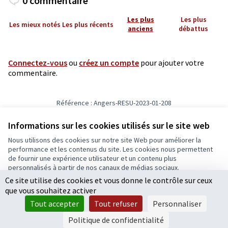
0 commentaire
Les plus
Les plus
Les mieux notés
Les plus récents
anciens
débattus
Connectez-vous
ou
créez un compte
pour ajouter votre
commentaire.
Référence : Angers-RESU-2023-01-208
Numéro de version 8
(sur 8)
voir les autres versions
Informations sur les cookies utilisés sur le site web
Nous utilisons des cookies sur notre site Web pour améliorer la
Conditions d'utilisation
performance et les contenus du site. Les cookies nous permettent
Paramètres des cookies
de fournir une expérience utilisateur et un contenu plus
Ecrivons Angers sur X
Ecrivons Angers sur Facebook
personnalisés à partir de nos canaux de médias sociaux.
(Lien externe)
(Lien externe)
Ce site utilise des cookies et vous donne le contrôle sur ceux
Tout accepter
que vous souhaitez activer
Accepter seulement les cookies essentiels
Tout accepter
Tout refuser
Personnaliser
Licence Cre
(Lien extern
Paramètres
(Lien externe)
Site réalisé grâce au
logiciel libre Decidim
.
Politique de confidentialité
(Lien externe)