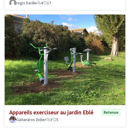
regis barille
4
17
Appareils exerciseur au jardin Eblé
Retenue
Gaïtanaros Didier
3
5