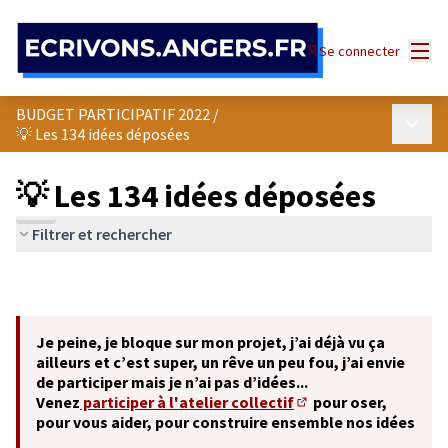
Panneau de gestion des cookies
Menu
Se connecter
BUDGET PARTICIPATIF 2022
/
Menu p
💡 Les 134 idées déposées
💡 Les 134 idées déposées
Filtrer et rechercher
Je peine, je bloque sur mon projet, j’ai déjà vu ça
ailleurs et c’est super, un rêve un peu fou, j’ai envie
de participer mais je n’ai pas d’idées...
Venez
participer à l'atelier collectif
pour oser,
(S'ouvre dans un nouve
pour vous aider, pour construire ensemble nos idées