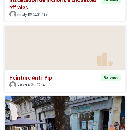
Retenue
effraies
aurely49
13
25
Peinture Anti-Pipi
Retenue
GROYER
8
34