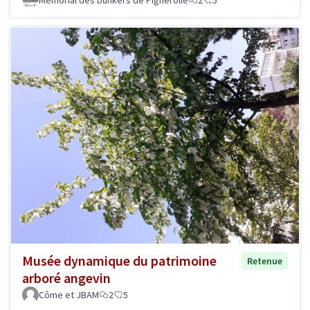
Memorial des bunkers de Pignerolle
2
5
Musée dynamique du patrimoine
Retenue
arboré angevin
Côme et JBAM
2
5