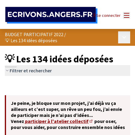
Panneau de gestion des cookies
Menu
Se connecter
BUDGET PARTICIPATIF 2022
/
Menu p
💡 Les 134 idées déposées
💡 Les 134 idées déposées
Filtrer et rechercher
Je peine, je bloque sur mon projet, j’ai déjà vu ça
ailleurs et c’est super, un rêve un peu fou, j’ai envie
de participer mais je n’ai pas d’idées...
Venez
participer à l'atelier collectif
pour oser,
(S'ouvre dans un nouve
pour vous aider, pour construire ensemble nos idées