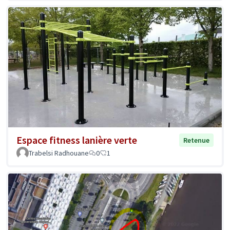
Espace fitness lanière verte
Retenue
Trabelsi Radhouane
0
1