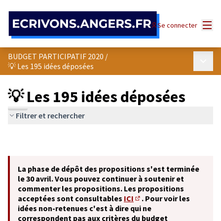
Panneau de gestion des cookies
Menu
Se connecter
BUDGET PARTICIPATIF 2020
/
Menu p
💡 Les 195 idées déposées
💡 Les 195 idées déposées
Filtrer et rechercher
La phase de dépôt des propositions s'est terminée
le 30 avril. Vous pouvez continuer à soutenir et
commenter les propositions. Les propositions
acceptées sont consultables
ICI
. Pour voir les
(S'ouvre dans un nouvel o
idées non-retenues c'est à dire qui ne
correspondent pas aux critères du budget