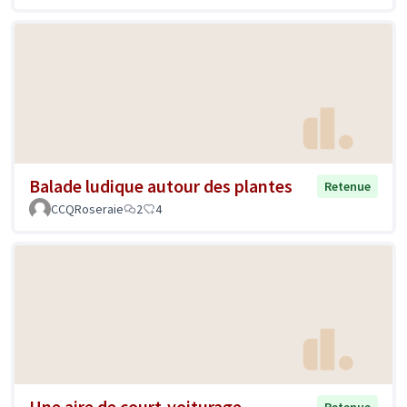
Balade ludique autour des plantes
Retenue
CCQRoseraie
2
4
Une aire de court-voiturage