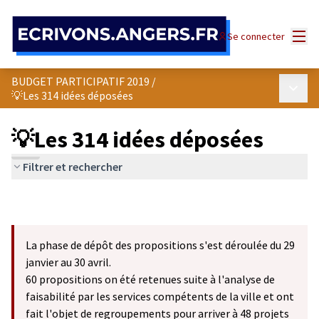
Panneau de gestion des cookies
Menu
Se connecter
BUDGET PARTICIPATIF 2019
/
Menu p
💡Les 314 idées déposées
💡Les 314 idées déposées
Filtrer et rechercher
La phase de dépôt des propositions s'est déroulée du 29
janvier au 30 avril.
60 propositions on été retenues suite à l'analyse de
faisabilité par les services compétents de la ville et ont
fait l'objet de regroupements pour arriver à 48 projets