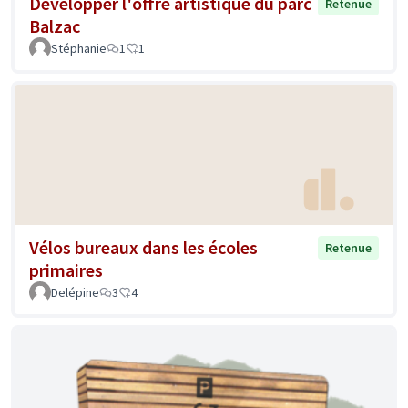
Développer l'offre artistique du parc
Retenue
Balzac
Stéphanie
1
1
Vélos bureaux dans les écoles
Retenue
primaires
Delépine
3
4