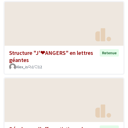
Structure "J'❤ANGERS" en lettres
Retenue
géantes
Alex_is
1
12