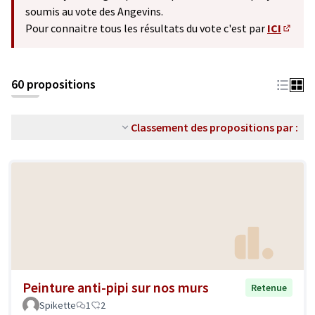
soumis au vote des Angevins.
Pour connaitre tous les résultats du vote c'est par
ICI
(S'ouv
60 propositions
Classement des propositions par :
Peinture anti-pipi sur nos murs
Retenue
Spikette
1
2