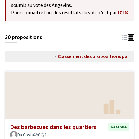
soumis au vote des Angevins.
Pour connaitre tous les résultats du vote c'est par
ICI
(S'ouv
30 propositions
Classement des propositions par :
Des barbecues dans les quartiers
Retenue
Da Costa
0
1