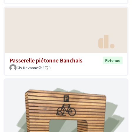
Passerelle piétonne Banchais
Retenue
Gis Devanne
3
3