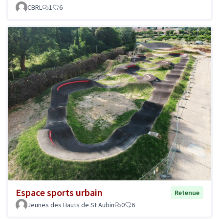
CBRL
1
6
Espace sports urbain
Retenue
Jeunes des Hauts de St Aubin
0
6