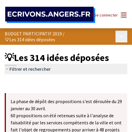
Panneau de gestion des cookies
Menu
Se connecter
BUDGET PARTICIPATIF 2019
/
Menu p
💡Les 314 idées déposées
💡Les 314 idées déposées
Filtrer et rechercher
La phase de dépôt des propositions s'est déroulée du 29
janvier au 30 avril.
60 propositions on été retenues suite à l'analyse de
faisabilité par les services compétents de la ville et ont
fait l'objet de regroupements pour arriver à 48 projets