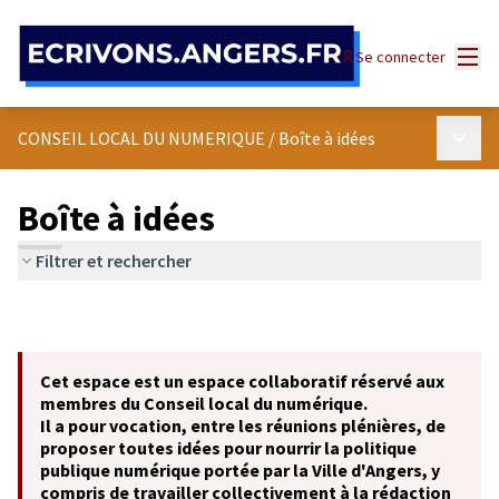
Panneau de gestion des cookies
Menu
Se connecter
Menu p
CONSEIL LOCAL DU NUMERIQUE
/
Boîte à idées
Boîte à idées
Filtrer et rechercher
Cet espace est un espace collaboratif réservé aux
membres du Conseil local du numérique.
Il a pour vocation, entre les réunions plénières, de
proposer toutes idées pour nourrir la politique
publique numérique portée par la Ville d'Angers, y
compris de travailler collectivement à la rédaction