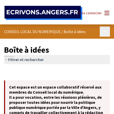
Panneau de gestion des cookies
Menu
Se connecter
Menu p
CONSEIL LOCAL DU NUMERIQUE
/
Boîte à idées
Boîte à idées
Filtrer et rechercher
Cet espace est un espace collaboratif réservé aux
membres du Conseil local du numérique.
Il a pour vocation, entre les réunions plénières, de
proposer toutes idées pour nourrir la politique
publique numérique portée par la Ville d'Angers, y
compris de travailler collectivement à la rédaction