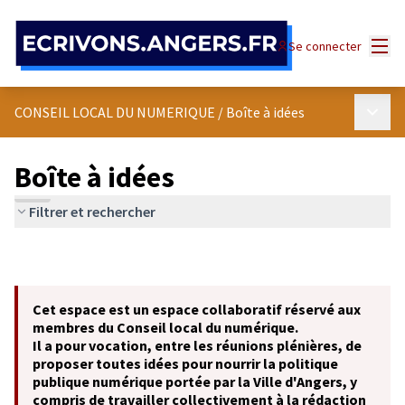
Panneau de gestion des cookies
Menu
Se connecter
Menu p
CONSEIL LOCAL DU NUMERIQUE
/
Boîte à idées
Boîte à idées
Filtrer et rechercher
Cet espace est un espace collaboratif réservé aux
membres du Conseil local du numérique.
Il a pour vocation, entre les réunions plénières, de
proposer toutes idées pour nourrir la politique
publique numérique portée par la Ville d'Angers, y
compris de travailler collectivement à la rédaction