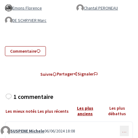
Emons Florence
Chantal PERONEAU
DE SCHRYVER Marc
Commentaire
Partager
Signaler
Suivre
1 commentaire
Les plus
Les plus
Les mieux notés
Les plus récents
anciens
débattus
SUSPENE Michele
06/06/2024 18:08
…
Commentaire 6930