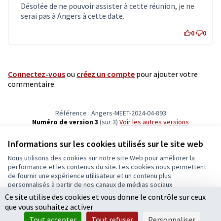
Désolée de ne pouvoir assister à cette réunion, je ne
serai pas à Angers à cette date.
0
0
Connectez-vous
ou
créez un compte
pour ajouter votre
commentaire.
Référence : Angers-MEET-2024-04-893
Numéro de version 3
(sur 3)
voir les autres versions
Ajouter au calendrier
Informations sur les cookies utilisés sur le site web
Nous utilisons des cookies sur notre site Web pour améliorer la
Conditions d'utilisation
performance et les contenus du site. Les cookies nous permettent
Paramètres des cookies
de fournir une expérience utilisateur et un contenu plus
Ecrivons Angers sur X
Ecrivons Angers sur Facebook
personnalisés à partir de nos canaux de médias sociaux.
(Lien externe)
(Lien externe)
Ce site utilise des cookies et vous donne le contrôle sur ceux
Tout accepter
que vous souhaitez activer
Accepter seulement les cookies essentiels
Tout accepter
Tout refuser
Personnaliser