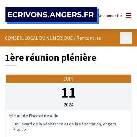
Panneau de gestion des cookies
Menu
Se connecter
Menu p
CONSEIL LOCAL DU NUMERIQUE
/
Rencontres
1ère réunion plénière
JUIN
11
2024
Hall de l'hôtel de ville
Boulevard de la Résistance et de la Déportation, Angers,
France