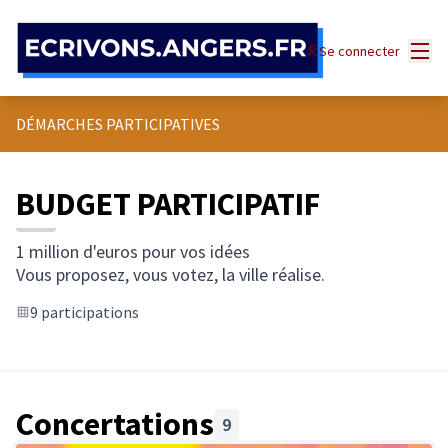
Panneau de gestion des cookies
Menu
Se connecter
DÉMARCHES PARTICIPATIVES
BUDGET PARTICIPATIF
1 million d'euros pour vos idées
Vous proposez, vous votez, la ville réalise.
9 participations
Concertations
9