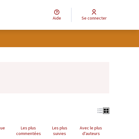
Aide
Se connecter
Leaflet
|
©
OpenStreetMap
contributors
e des points de carte. L'élément peut être utilisé avec un lecteur
que
Les plus
Les plus
Avec le plus
commentées
suivies
d'auteurs