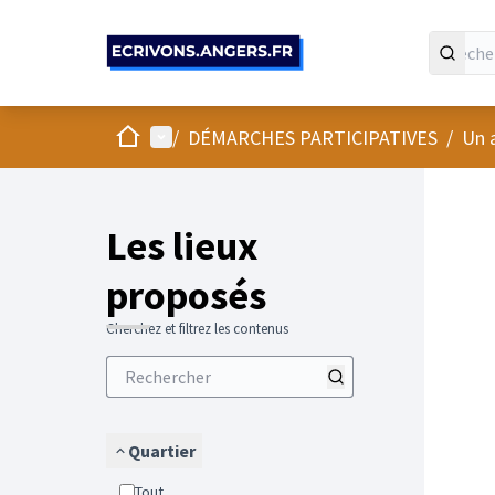
Panneau de gestion des cookies
Accueil
Menu principal
/
DÉMARCHES PARTICIPATIVES
/
Un 
Passer
L'élément
+
−
Les lieux
proposés
Cherchez et filtrez les contenus
Quartier
Tout