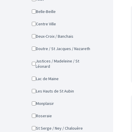
Belle-Beille
Centre Ville
Deux-Croix / Banchais
Doutre / St Jacques / Nazareth
Justices / Madeleine / St
Léonard
Lac de Maine
Les Hauts de St Aubin
Monplaisir
Roseraie
St Serge / Ney / Chalouère