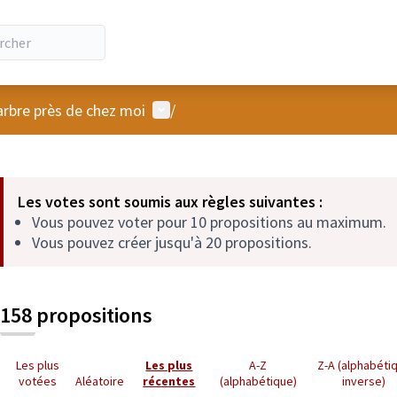
Menu utilisateur
arbre près de chez moi
/
 la carte
 suivant est une carte qui présente les éléments de cette page comm
Les votes sont soumis aux règles suivantes :
Vous pouvez voter pour 10 propositions au maximum.
Vous pouvez créer jusqu'à 20 propositions.
158 propositions
Les plus
Les plus
A-Z
Z-A (alphabéti
votées
Aléatoire
récentes
(alphabétique)
inverse)