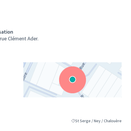
sation
a rue Clément Ader.
(Lien externe)
St Serge / Ney / Chalouère
Filtrer les résultats pour le secteu