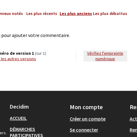
 mieux notés
Les plus récents
Les plus anciens
Les plus débattus
e
pour ajouter votre commentaire.
éro de version 1
(sur 1)
Vérifiez l'empreinte
ir les autres versions
numérique
Decidim
Mon compte
Re
ACCUEIL
Créer un compte
Act
DÉMARCHES
Se connecter
Re
ers.
PARTICIPATIVES