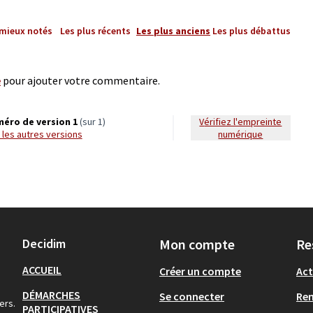
 mieux notés
Les plus récents
Les plus anciens
Les plus débattus
e
pour ajouter votre commentaire.
éro de version 1
(sur 1)
Vérifiez l'empreinte
ir les autres versions
numérique
Decidim
Mon compte
Re
ACCUEIL
Créer un compte
Act
DÉMARCHES
Se connecter
Re
ers.
PARTICIPATIVES