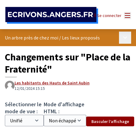
Panneau de gestion des cookies
Menu
Se connecter
Menu p
Un arbre près de chez moi
/
Les lieux proposés
Changements sur "Place de la
Fraternité"
Les habitants des Hauts de Saint Aubin
12/01/2024 15:15
Sélectionner le
Mode d'affichage
mode de vue :
HTML :
Basculer l’affichage