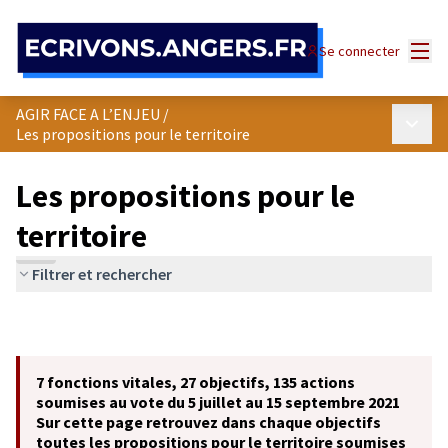
Panneau de gestion des cookies
Menu
Se connecter
AGIR FACE A L’ENJEU
/
Menu p
Les propositions pour le territoire
Les propositions pour le
territoire
Filtrer et rechercher
7 fonctions vitales, 27 objectifs, 135 actions
soumises au vote du 5 juillet au 15 septembre 2021
Sur cette page retrouvez dans chaque objectifs
toutes les propositions pour le territoire soumises