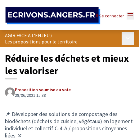
Panneau de gestion des cookies
Menu
Se connecter
AGIR FACE A L’ENJEU
/
Menu p
Les propositions pour le territoire
Réduire les déchets et mieux
les valoriser
Proposition soumise au vote
28/06/2021 15:38
📌 Développer des solutions de compostage des
biodéchets (déchets de cuisine, végétaux) en logement
individuel et collectif
C-4-A / propositions citoyennes
liées