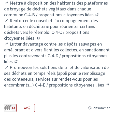
(S'ouvre dans un nouvel onglet)
📌 Mettre à disposition des habitants des plateformes
de broyage de déchets végétaux dans chaque
commune
C-4-B / propositions citoyennes liées
(S'ouvre 
📌 Renforcer le conseil et l’accompagnement des
habitants en déchèterie pour réorienter certains
déchets vers le réemploi
C-4-C / propositions
citoyennes liées
(S'ouvre dans un nouvel onglet)
📌 Lutter davantage contre les dépôts sauvages en
améliorant et diversifiant les collectes, en sanctionnant
plus les contrevenants
C-4-D / propositions citoyennes
liées
(S'ouvre dans un nouvel onglet)
📌 Promouvoir les solutions de tri et de valorisation de
ses déchets en temps réels (appli pour le remplissage
des conteneurs, services sur rendez-vous pour les
encombrants...)
C-4-E / propositions citoyennes liées
(S'o
+3
Like
Consommer
Filtrer les résul