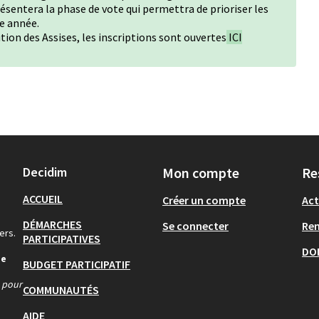
sentera la phase de vote qui permettra de prioriser les
te année.
ution des Assises, les inscriptions sont ouvertes
ICI
Decidim
Mon compte
Re
ACCUEIL
Créer un compte
Act
DÉMARCHES
Se connecter
Re
ers.
PARTICIPATIVES
DO
de
BUDGET PARTICIPATIF
s pour
COMMUNAUTÉS
AIDE