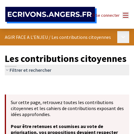
Panneau de gestion des cookies
Menu
Se connecter
Menu p
AGIR FACE A L’ENJEU
/
Les contributions citoyennes
Les contributions citoyennes
Filtrer et rechercher
Sur cette page, retrouvez toutes les contributions
citoyennes et les cahiers de contributions exposant des
idées approfondies.
Pour être retenues et soumises au vote de
priorisation, vos propositions devaient respecter