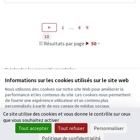
1
…
8
9
10
Résultats par page :
50
Voir toutes les propositions retirées
Informations sur les cookies utilisés sur le site web
Nous utilisons des cookies sur notre site Web pour améliorer la
Conditions d'utilisation
performance et les contenus du site. Les cookies nous permettent
Paramètres des cookies
de fournir une expérience utilisateur et un contenu plus
Ecrivons Angers sur X
Ecrivons Angers sur Facebook
personnalisés à partir de nos canaux de médias sociaux.
(Lien externe)
(Lien externe)
Ce site utilise des cookies et vous donne le contrôle sur ceux
Tout accepter
que vous souhaitez activer
Accepter seulement les cookies essentiels
Tout accepter
Tout refuser
Personnaliser
Licence Cre
(Lien extern
Paramètres
(Lien externe)
Site réalisé grâce au
logiciel libre Decidim
.
Politique de confidentialité