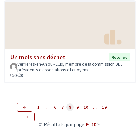
Un mois sans déchet
Retenue
Verrières-en-Anjou - Elus, membre de la commission DD,
présidents d'associations et citoyens
0
0
1
…
6
7
8
9
10
…
19
Résultats par page :
20