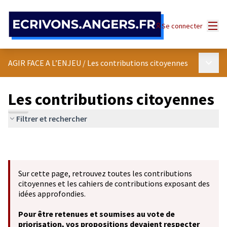
Panneau de gestion des cookies
Menu
Se connecter
Menu p
AGIR FACE A L’ENJEU
/
Les contributions citoyennes
Les contributions citoyennes
Filtrer et rechercher
Sur cette page, retrouvez toutes les contributions
citoyennes et les cahiers de contributions exposant des
idées approfondies.
Pour être retenues et soumises au vote de
priorisation, vos propositions devaient respecter