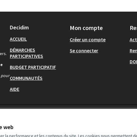
Decidim
Mon compte
Re
ACCUEIL
Créer un compte
Act
DÉMARCHES
Se connecter
Re
ers.
PARTICIPATIVES
DO
de
BUDGET PARTICIPATIF
s pour
COMMUNAUTÉS
AIDE
te web
rer la performance et les contenus du site. Les cookies nous permettent de