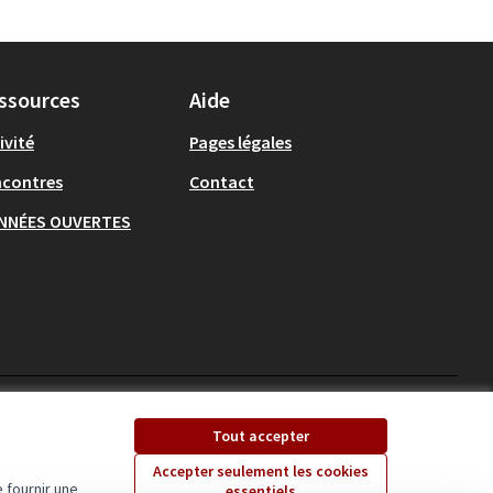
ssources
Aide
ivité
Pages légales
ncontres
Contact
NNÉES OUVERTES
Ecrivons Angers sur X
Ecrivons Angers sur
Tout accepter
(Lien externe)
(Lien externe)
Accepter seulement les cookies
 fournir une
essentiels