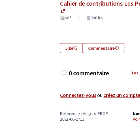
Cahier de contributions Les 
(Lien externe)
pdf
390 ko
Like
Commentaire
0 commentaire
Les
Connectez-vous
ou
créez un compt
Référence : Angers-PROP-
Num
2021-06-2711
vo