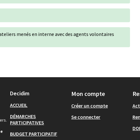
 ateliers menés en interne avec des agents volontaires
Decidim
Mon compte
Re
ACCUEIL
Créer un compte
Act
DÉMARCHES
Se connecter
Re
ers.
PARTICIPATIVES
DO
de
BUDGET PARTICIPATIF