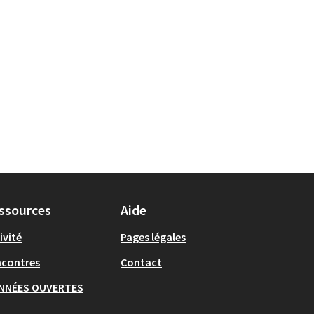
ssources
Aide
ivité
Pages légales
ncontres
Contact
NNÉES OUVERTES