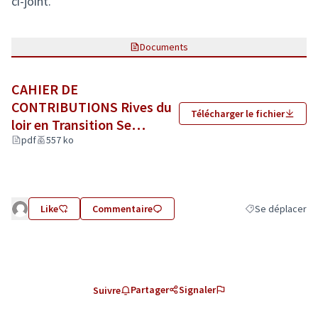
ci-joint.
Documents
CAHIER DE
CONTRIBUTIONS Rives du
Télécharger le fichier
loir en Transition Se
Déplacer.pdf
pdf
557 ko
(Lien externe)
Like
Commentaire
Se déplacer
Filtrer les résult
Partager
Signaler
Suivre