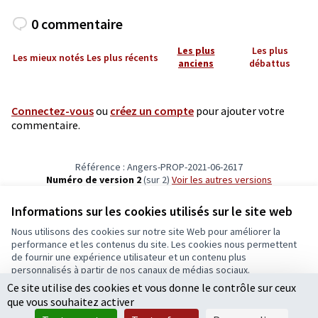
0 commentaire
Les plus
Les plus
Les mieux notés
Les plus récents
anciens
débattus
Connectez-vous
ou
créez un compte
pour ajouter votre
commentaire.
Référence : Angers-PROP-2021-06-2617
Numéro de version 2
(sur 2)
voir les autres versions
Vérifiez l'empreinte numérique
Informations sur les cookies utilisés sur le site web
Nous utilisons des cookies sur notre site Web pour améliorer la
Conditions d'utilisation
performance et les contenus du site. Les cookies nous permettent
Paramètres des cookies
de fournir une expérience utilisateur et un contenu plus
Ecrivons Angers sur X
Ecrivons Angers sur Facebook
personnalisés à partir de nos canaux de médias sociaux.
(Lien externe)
(Lien externe)
Ce site utilise des cookies et vous donne le contrôle sur ceux
Tout accepter
que vous souhaitez activer
Accepter seulement les cookies essentiels