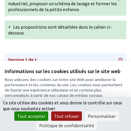
industriel, proposer un schéma de lavage et former les
professionnels de la petite enfance.
+
Les propositions sont détaillées dans le cahier ci-
dessous.
Version 1 de 1
Informations sur les cookies utilisés sur le site web
Nous utilisons des cookies sur notre site Web pour améliorer la
Conditions d'utilisation
performance et les contenus du site. Les cookies nous permettent
Paramètres des cookies
de fournir une expérience utilisateur et un contenu plus
Ecrivons Angers sur X
Ecrivons Angers sur Facebook
personnalisés à partir de nos canaux de médias sociaux.
(Lien externe)
(Lien externe)
Ce site utilise des cookies et vous donne le contrôle sur ceux
Tout accepter
que vous souhaitez activer
Accepter seulement les cookies essentiels
Tout accepter
Tout refuser
Personnaliser
Licence Cre
(Lien extern
Paramètres
(Lien externe)
Site réalisé grâce au
logiciel libre Decidim
.
Politique de confidentialité
(Lien externe)