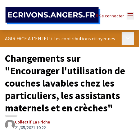
Panneau de gestion des cookies
Menu
Se connecter
Menu p
AGIR FACE A L’ENJEU
/
Les contributions citoyennes
Changements sur
"Encourager l'utilisation de
couches lavables chez les
particuliers, les assistants
maternels et en crèches"
Collectif La Friche
21/05/2021 10:22