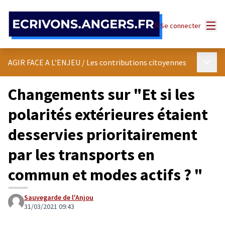
Panneau de gestion des cookies
Menu
Se connecter
Menu p
AGIR FACE A L’ENJEU
/
Les contributions citoyennes
Changements sur "Et si les
polarités extérieures étaient
desservies prioritairement
par les transports en
commun et modes actifs ? "
Sauvegarde de l'Anjou
31/03/2021 09:43