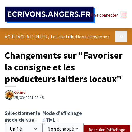
Panneau de gestion des cookies
Menu
Se connecter
Menu p
AGIR FACE A L’ENJEU
/
Les contributions citoyennes
Changements sur "Favoriser
la consigne et les
producteurs laitiers locaux"
Céline
25/03/2021 23:46
Sélectionner le
Mode d'affichage
mode de vue :
HTML :
Basculer l’affichage