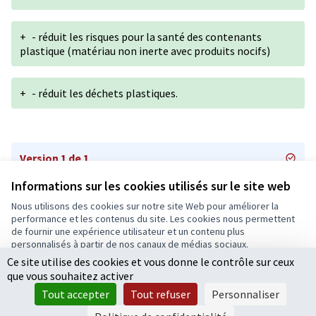
+
- réduit les risques pour la santé des contenants
plastique (matériau non inerte avec produits nocifs)
+
- réduit les déchets plastiques.
Version 1 de 1
Informations sur les cookies utilisés sur le site web
Nous utilisons des cookies sur notre site Web pour améliorer la
Conditions d'utilisation
performance et les contenus du site. Les cookies nous permettent
Paramètres des cookies
de fournir une expérience utilisateur et un contenu plus
Ecrivons Angers sur X
Ecrivons Angers sur Facebook
personnalisés à partir de nos canaux de médias sociaux.
(Lien externe)
(Lien externe)
Ce site utilise des cookies et vous donne le contrôle sur ceux
Tout accepter
que vous souhaitez activer
Accepter seulement les cookies essentiels
Tout accepter
Tout refuser
Personnaliser
Licence Cre
(Lien extern
Paramètres
(Lien externe)
Site réalisé grâce au
logiciel libre Decidim
.