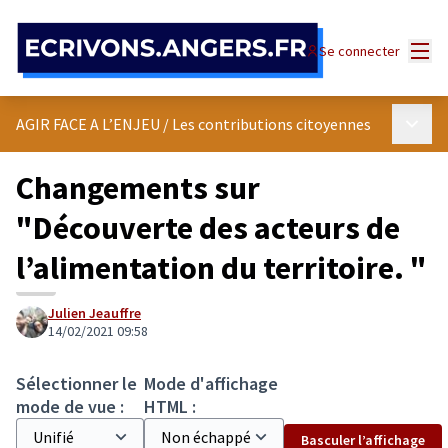
Panneau de gestion des cookies
Menu
Se connecter
Menu p
AGIR FACE A L’ENJEU
/
Les contributions citoyennes
Changements sur
"Découverte des acteurs de
l’alimentation du territoire. "
Julien Jeauffre
14/02/2021 09:58
Sélectionner le
Mode d'affichage
mode de vue :
HTML :
Basculer l’affichage