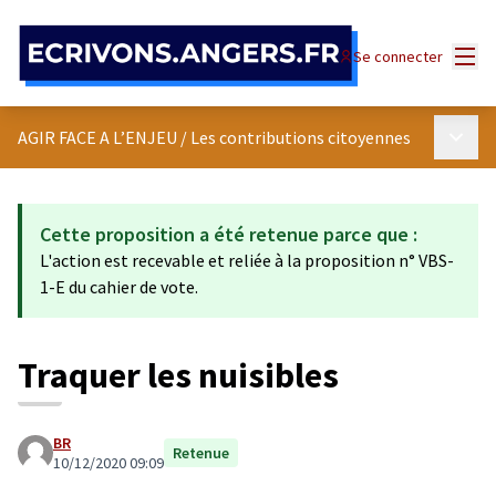
Panneau de gestion des cookies
Menu
Se connecter
Menu p
AGIR FACE A L’ENJEU
/
Les contributions citoyennes
Cette proposition a été retenue parce que :
L'action est recevable et reliée à la proposition n° VBS-
1-E du cahier de vote.
Traquer les nuisibles
BR
Retenue
10/12/2020 09:09