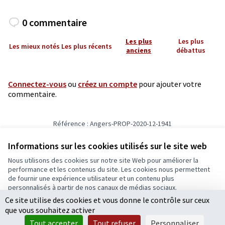
0 commentaire
Les plus
Les plus
Les mieux notés
Les plus récents
anciens
débattus
Connectez-vous
ou
créez un compte
pour ajouter votre
commentaire.
Référence : Angers-PROP-2020-12-1941
Vérifiez l'empreinte numérique
Informations sur les cookies utilisés sur le site web
Nous utilisons des cookies sur notre site Web pour améliorer la
Conditions d'utilisation
performance et les contenus du site. Les cookies nous permettent
Paramètres des cookies
de fournir une expérience utilisateur et un contenu plus
Ecrivons Angers sur X
Ecrivons Angers sur Facebook
personnalisés à partir de nos canaux de médias sociaux.
(Lien externe)
(Lien externe)
Ce site utilise des cookies et vous donne le contrôle sur ceux
Tout accepter
que vous souhaitez activer
Accepter seulement les cookies essentiels
Tout accepter
Tout refuser
Personnaliser