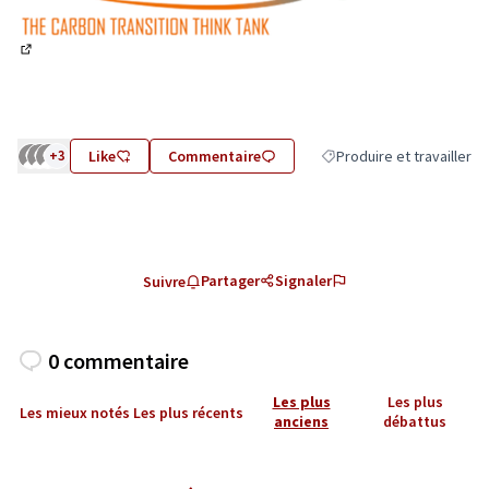
(Lien externe)
+3
Like
Commentaire
Produire et travailler
Filtrer les résultats de la 
Partager
Signaler
Suivre
0 commentaire
Les plus
Les plus
Les mieux notés
Les plus récents
anciens
débattus