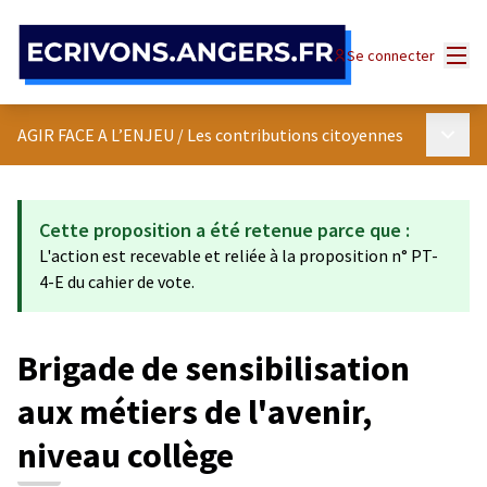
Panneau de gestion des cookies
Menu
Se connecter
Menu p
AGIR FACE A L’ENJEU
/
Les contributions citoyennes
Cette proposition a été retenue parce que :
L'action est recevable et reliée à la proposition n° PT-
4-E du cahier de vote.
Brigade de sensibilisation
aux métiers de l'avenir,
niveau collège