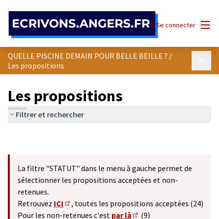
Panneau de gestion des cookies
Menu
Se connecter
QUELLE PISCINE DEMAIN POUR BELLE BEILLE ?
/
Menu p
Les propositions
Les propositions
Filtrer et rechercher
La filtre "STATUT" dans le menu à gauche permet de
sélectionner les propositions acceptées et non-
retenues.
Retrouvez
ICI
, toutes les propositions acceptées (24)
(S'ouvre dans un nouvel onglet)
Pour les non-retenues c'est
par là
(9)