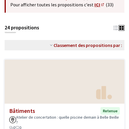
(S'ouvre dans un nouvel o
Pour afficher toutes les propositions c'est
ICI
(33)
(S'ouvre dans 
24 propositions
Classement des propositions par :
Bâtiments
Retenue
Atelier de concertation : quelle piscine demain à Belle Beille
?
0
0