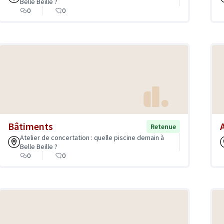
Belle Beille ?
0
0
Bâtiments
Retenue
Atelier de concertation : quelle piscine demain à
Belle Beille ?
0
0