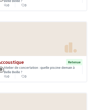
Belle Beille ?
0
0
Accoustique
Retenue
Atelier de concertation : quelle piscine demain à
Belle Beille ?
0
0