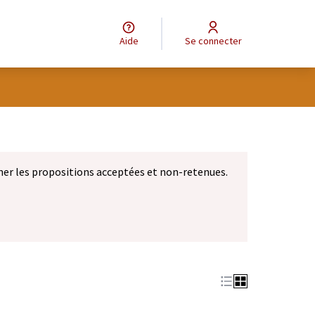
Aide
Se connecter
eur
ner les propositions acceptées et non-retenues.
let)
 nouvel onglet)