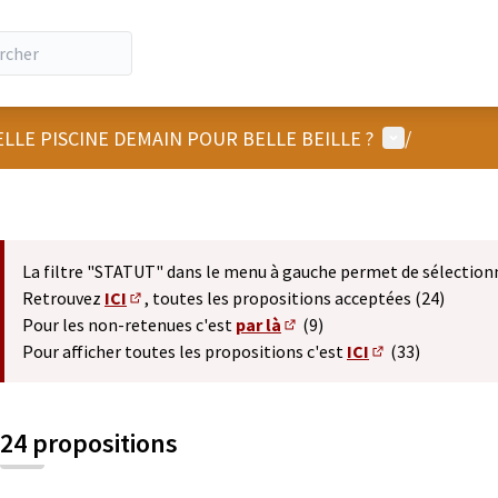
Menu utilisat
LLE PISCINE DEMAIN POUR BELLE BEILLE ?
/
La filtre "STATUT" dans le menu à gauche permet de sélection
Retrouvez
ICI
, toutes les propositions acceptées (24)
(S'ouvre dans un nouvel onglet)
Pour les non-retenues c'est
par là
(9)
(S'ouvre dans un nouvel ong
Pour afficher toutes les propositions c'est
ICI
(33)
(S'ouvre dans un
24 propositions