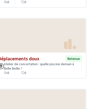
0
0
Déplacements doux
Retenue
Atelier de concertation : quelle piscine demain à
Belle Beille ?
0
0