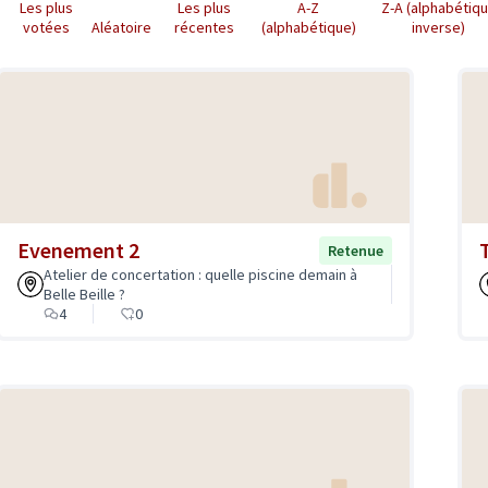
Les plus
Les plus
A-Z
Z-A (alphabétiq
votées
Aléatoire
récentes
(alphabétique)
inverse)
Evenement 2
Retenue
Atelier de concertation : quelle piscine demain à
Belle Beille ?
4
0