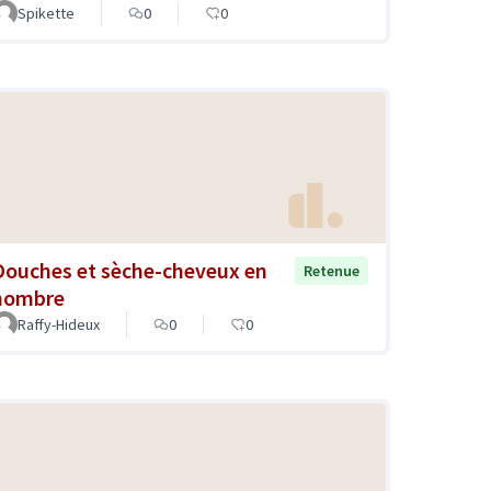
Spikette
0
0
Douches et sèche-cheveux en
Retenue
nombre
Raffy-Hideux
0
0